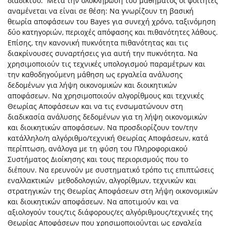
διαδίκτυο. Μετά την ολοκλήρωση του μαθήματος οι φοιτητές
αναμένεται να είναι σε θέση: Να γνωρίζουν τη βασική
θεωρία αποφάσεων του Bayes για συνεχή χρόνο, ταξινόμηση
δύο κατηγοριών, περιοχές απόφασης και πιθανότητες λάθους.
Επίσης, την κανονική πυκνότητα πιθανότητας και τις
διακρίνουσες συναρτήσεις για αυτή την πυκνότητα. Να
χρησιμοποιούν τις τεχνικές υπολογισμού παραμέτρων και
την καθοδηγούμενη μάθηση ως εργαλεία ανάλυσης
δεδομένων για λήψη οικονομικών και διοικητικών
αποφάσεων. Να χρησιμοποιούν αλγορίθμους και τεχνικές
Θεωρίας Αποφάσεων και να τις ενσωματώνουν στη
διαδικασία ανάλυσης δεδομένων για τη λήψη οικονομικών
και διοικητικών αποφάσεων. Να προσδιορίζουν τον/την
κατάλληλο/η αλγόριθμο/τεχνική Θεωρίας Αποφάσεων, κατά
περίπτωση, ανάλογα με τη φύση του Πληροφοριακού
Συστήματος Διοίκησης και τους περιορισμούς που το
διέπουν. Να ερευνούν με συστηματικό τρόπο τις επιπτώσεις
εναλλακτικών μεθοδολογιών, αλγορίθμων, τεχνικών και
στρατηγικών της Θεωρίας Αποφάσεων στη λήψη οικονομικών
και διοικητικών αποφάσεων. Να αποτιμούν και να
αξιολογούν τους/τις διάφορους/ες αλγόριθμους/τεχνικές της
Θεωρίας Αποφάσεων που χρησιμοποιούνται ως εργαλεία