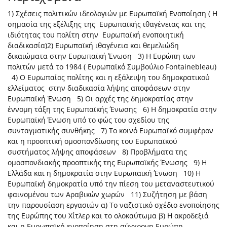
1) Σχέσεις πολιτικών ιδεολογιών με Ευρωπαϊκή Ενοποίηση ( Η
σημασία της εξέλιξης της Ευρωπαϊκής ιθαγένειας και της
ιδιότητας του πολίτη στην Ευρωπαϊκή ενοποιητική
διαδικασία) ​ 2) Ευρωπαϊκή ιθαγένεια και θεμελιώδη
δικαιώματα στην Ευρωπαϊκή Ένωση 3) Η Ευρώπη των
πολιτών μετά το 1984 ( Ευρωπαϊκό Συμβούλιο Fontainebleau)
4) O Ευρωπαίος πολίτης και η εξάλειψη του δημοκρατικού
ελλείματος στην διαδικασία λήψης αποφάσεων στην
Ευρωπαϊκή Ένωση 5) Οι αρχές της δημοκρατίας στην
έννομη τάξη της Ευρωπαϊκής Ένωσης 6) Η δημοκρατία στην
Ευρωπαϊκή Ένωση υπό το φώς του σχεδίου της
συνταγματικής συνθήκης 7) Το κοινό Ευρωπαϊκό συμφέρον
και η προοπτική ομοσπονδίωσης του Ευρωπαϊκού
συστήματος λήψης αποφάσεων 8) Προβλήματα της
ομοσπονδιακής προοπτικής της Ευρωπαϊκής Ένωσης 9) Η
Ελλάδα και η δημοκρατία στην Ευρωπαϊκή Ένωση 10) H
Ευρωπαϊκή δημοκρατία υπό την πίεση του μεταναστευτικού
φαινομένου των Αραβικών χωρών 11) Συζήτηση με βάση
την παρουσίαση εργασιών α) Το ναζιστικό σχέδιο ενοποίησης
της Ευρώπης του Χίτλερ και το ολοκαύτωμα β) Η ακροδεξιά
και η Ευρωπαϊκή ενοποίηση στη σύγχρονη Ευρώπη