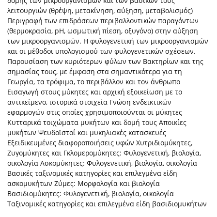
δομής των μικροοργανισμών και των βασικών τους
λειτουργιών (θρέψη, μετακίνηση, αύξηση, μεταβολισμός)
Περιγραφή των επιδράσεων περιβαλλοντικών παραγόντων
(θερμοκρασία, pH, ωσμωτική πίεση, οξυγόνο) στην αύξηση
των μικροοργανισμών. Η φυλογενετική των μικροοργανισμών
και οι μέθοδοι υπολογισμού των φυλογενετικών σχέσεων.
Παρουσίαση των κυριότερων φύλων των Βακτηρίων και της
σημασίας τους, με έμφαση στα σημαντικότερα για τη
Γεωργία, τα τρόφιμα, το περιβάλλον και τον άνθρωπο
Εισαγωγή στους μύκητες και αρχική εξοικείωση με το
αντικείμενο, ιστορικά στοιχεία Γνώση ενδεικτικών
εφαρμογών στις οποίες χρησιμοποιούνται οι μύκητες
Κυτταρικά τοιχώματα μυκήτων και δομή τους Αποικίες
μυκήτων Ψευδοϊστοί και μυκηλιακές κατασκευές
Εξειδικευμένες διαφοροποιήσεις υφών Χυτριδιομύκητες,
Ζυγομύκητες και Γκλομερομύκητες: Φυλογενετική, βιολογία,
οικολογία Ασκομύκητες: Φυλογενετική, βιολογία, οικολογία
Βασικές ταξινομικές κατηγορίες και επιλεγμένα είδη
ασκομυκήτων Ζύμες: Μορφολογία και βιολογία
Βασιδιομύκητες: Φυλογενετική, βιολογία, οικολογία
Ταξινομικές κατηγορίες και επιλεγμένα είδη βασιδιομυκήτων