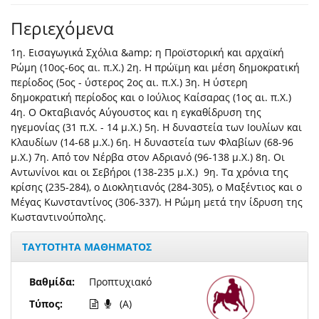
Περιεχόμενα
1η. Εισαγωγικά Σχόλια &amp; η Προϊστορική και αρχαϊκή
Ρώμη (10ος-6ος αι. π.Χ.) 2η. Η πρώϊμη και μέση δημοκρατική
περίοδος (5ος - ύστερος 2ος αι. π.Χ.) 3η. Η ύστερη
δημοκρατική περίοδος και ο Ιούλιος Καίσαρας (1ος αι. π.Χ.)
4η. Ο Οκταβιανός Αύγουστος και η εγκαθίδρυση της
ηγεμονίας (31 π.Χ. - 14 μ.Χ.) 5η. Η δυναστεία των Ιουλίων και
Κλαυδίων (14-68 μ.Χ.) 6η. Η δυναστεία των Φλαβίων (68-96
μ.Χ.) 7η. Από τον Νέρβα στον Αδριανό (96-138 μ.Χ.) 8η. Οι
Αντωνίνοι και οι Σεβήροι (138-235 μ.Χ.) 9η. Τα χρόνια της
κρίσης (235-284), o Διοκλητιανός (284-305), o Μαξέντιος και ο
Μέγας Κωνσταντίνος (306-337). Η Ρώμη μετά την ίδρυση της
Κωσταντινούπολης.
ΤΑΥΤΟΤΗΤΑ ΜΑΘΗΜΑΤΟΣ
Βαθμίδα:
Προπτυχιακό
Τύπος:
(A)