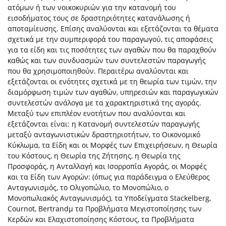
ατόμων ή των νοικοκυριών για την κατανομή του
εισοδήματος τους σε δραστηριότητες κατανάλωσης ή
αποταμίευσης. Επίσης αναλύονται και εξετάζονται τα θέματα
σχετικά με την συμπεριφορά του παραγωγού, τις αποφάσεις
για τα είδη και τις ποσότητες των αγαθών που θα παραχθούν
καθώς και των συνδυασμών των συντελεστών παραγωγής
που θα χρησιμοποιηθούν. Περαιτέρω αναλύονται και
εξετάζονται οι ενότητες σχετικά με τη θεωρία των τιμών, την
διαμόρφωση τιμών των αγαθών, υπηρεσιών και παραγωγικών
συντελεστών ανάλογα με τα χαρακτηριστικά της αγοράς.
Μεταξύ των επιπλέον ενοτήτων που αναλύονται και
εξετάζονται είναι: η Κατανομή συντελεστών παραγωγής
μεταξύ ανταγωνιστικών δραστηριοτήτων, το Οικονομικό
Κύκλωμα, τα Είδη και οι Μορφές των Επιχειρήσεων, η Θεωρία
του Κόστους, η Θεωρία της Ζήτησης, η Θεωρία της
Προσφοράς, η Ανταλλαγή και Ισορροπία Αγοράς, οι Μορφές
και τα Είδη των Αγορών: (όπως για παράδειγμα ο Ελεύθερος
Ανταγωνισμός, το Ολιγοπώλιο, το Μονοπώλιο, ο
Μονοπωλιακός Ανταγωνισμός), τα Υποδείγματα Stackelberg,
Cournot, Bertrandμ τα Προβλήματα Μεγιστοποίησης των
Κερδών και Ελαχιστοποίησης Κόστους, τα Προβλήματα