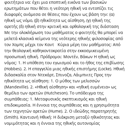
φοιτήτρια να: έχει μια εποπτική εικόνα των βασικών
ερωτημάτων που θέτει η νεότερη ηθική να εντοπίζει τις
διαφορές ανάμεσα σε θέσεις που έχουν ως βάση την: (α)
ηθική ως νόμο, (β) ηθικότητα ως αίσθηση, (γ) ηθική της
αρετής (δ) ηθική στην κριτική και ορθολογική της διάσταση
Με την ολοκλήρωση του μαθήματος ο φοιτητής θα μπορεί να
μελετά κλασικά κείμενα της νεότερης ηθικής φιλοσοφίας από
τον Χομπς μέχρι τον Καντ Κύρια μέρη του μαθήματος: Από
την θεολογική καθηκοντοκρατία στην εκκοσμικευμένη
προσωπική ηθική. Πρόδρομοι: Μοντέν, Βάκων Η ηθική ως
νόμος: 1. Η υπόθεση του εγωισμού και το ήθος της επιβίωσης
(Hobbes). 2. Η επαγγελία μιας ηθικής επιστήμης (Locke). Ηθική
διδασκαλία στον Ντεκάρτ, Σπινοζα, Λάιμπνιτς Προς την
ηθικότητα ως αίσθηση: 1. Ο μύθος των μελισσών
(Mandeville). 2. «Ηθική αίσθηση» και «ηθική ευμένεια» ως
θεμέλιο των αρετών (Hutcheson). Το υπόδειγμα της
συμπάθειας: 1. Μεταφυσικός σκεπτικισμός και ηθική
επιδοκιμασία. Η έννοια της συμπάθειας και η χρησιμότητα
των τεχνητών αρετών (Hume). 2. Ο ιδεώδης παρατηρητής
(Smith). Καντιανή Ηθική: Η διάκριση μεταξύ ηθικότητας και
νομιμότητας και η έννοια της ηθικής αυτονομίας