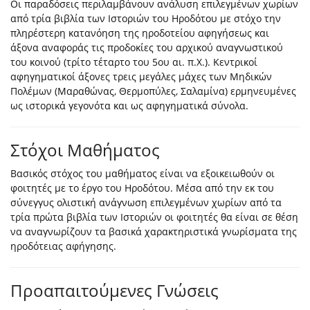
Οι παραδόσεις περιλαμβάνουν ανάλυση επιλεγμένων χωρίων
από τρία βιβλία των Ιστοριών του Ηροδότου με στόχο την
πληρέστερη κατανόηση της ηροδοτείου αφηγήσεως και
άξονα αναφοράς τις προδοκίες του αρχικού αναγνωστικού
του κοινού (τρίτο τέταρτο του 5ου αι. π.Χ.). Κεντρικοί
αφηγηματικοί άξονες τρεις μεγάλες μάχες των Μηδικών
Πολέμων (Μαραθώνας, Θερμοπύλες, Σαλαμίνα) ερμηνευμένες
ως ιστορικά γεγονότα και ως αφηγηματικά σύνολα.
Στόχοι Μαθήματος
Βασικός στόχος του μαθήματος είναι να εξοικειωθούν οι
φοιτητές με το έργο του Ηροδότου. Μέσα από την εκ του
σύνεγγυς ολιστική ανάγνωση επιλεγμένων χωρίων από τα
τρία πρώτα βιβλία των Ιστοριών οι φοιτητές θα είναι σε θέση
να αναγνωρίζουν τα βασικά χαρακτηριστικά γνωρίσματα της
ηροδότειας αφήγησης.
Προαπαιτούμενες Γνώσεις