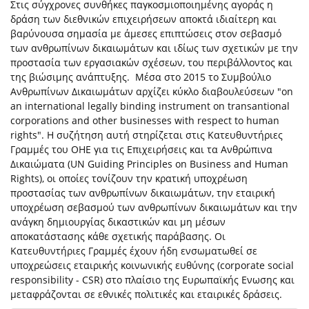
Στις σύγχρονες συνθήκες παγκοσμιοποιημένης αγοράς η
δράση των διεθνικών επιχειρήσεων αποκτά ιδιαίτερη και
βαρύνουσα σημασία με άμεσες επιπτώσεις στον σεβασμό
των ανθρωπίνων δικαιωμάτων και ιδίως των σχετικών με την
προστασία των εργασιακών σχέσεων, του περιβάλλοντος και
της βιώσιμης ανάπτυξης. Μέσα στο 2015 το Συμβούλιο
Ανθρωπίνων Δικαιωμάτων αρχίζει κύκλο διαβουλεύσεων "on
an international legally binding instrument on transantional
corporations and other businesses with respect to human
rights". Η συζήτηση αυτή στηρίζεται στις Κατευθυντήριες
Γραμμές του ΟΗΕ για τις Επιχειρήσεις και τα Ανθρώπινα
Δικαιώματα (UN Guiding Principles on Business and Human
Rights), οι οποίες τονίζουν την κρατική υποχρέωση
προστασίας των ανθρωπίνων δικαιωμάτων, την εταιρική
υποχρέωση σεβασμού των ανθρωπίνων δικαιωμάτων και την
ανάγκη δημιουργίας δικαστικών και μη μέσων
αποκατάστασης κάθε σχετικής παράβασης. Οι
Κατευθυντήριες Γραμμές έχουν ήδη ενσωματωθεί σε
υποχρεώσεις εταιρικής κοινωνικής ευθύνης (corporate social
responsibility - CSR) στο πλαίσιο της Ευρωπαϊκής Ενωσης και
μεταφράζονται σε εθνικές πολιτικές και εταιρικές δράσεις.