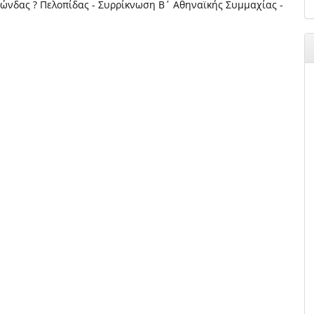
ώνδας ? Πελοπίδας - Συρρίκνωση Β΄ Αθηναϊκής Συμμαχίας -