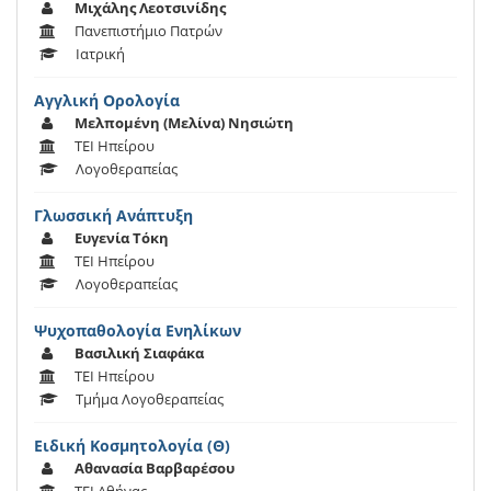
Μιχάλης Λεοτσινίδης
Πανεπιστήμιο Πατρών
Ιατρική
Αγγλική Ορολογία
Μελπομένη (Μελίνα) Νησιώτη
ΤΕΙ Ηπείρου
Λογοθεραπείας
Γλωσσική Ανάπτυξη
Ευγενία Τόκη
ΤΕΙ Ηπείρου
Λογοθεραπείας
Ψυχοπαθολογία Ενηλίκων
Βασιλική Σιαφάκα
ΤΕΙ Ηπείρου
Τμήμα Λογοθεραπείας
Ειδική Κοσμητολογία (Θ)
Αθανασία Βαρβαρέσου