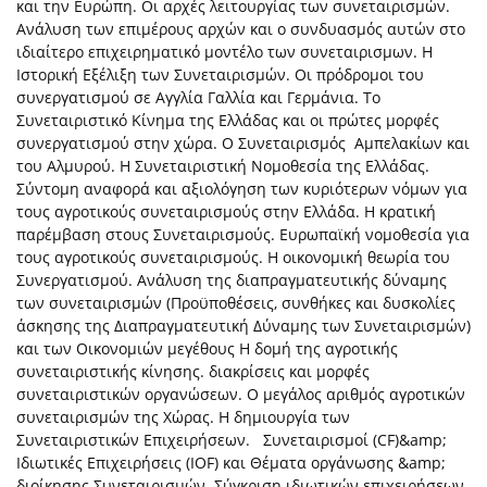
και την Ευρώπη. Οι αρχές λειτουργίας των συνεταιρισμών.
Ανάλυση των επιμέρους αρχών και ο συνδυασμός αυτών στο
ιδιαίτερο επιχειρηματικό μοντέλο των συνεταιρισμων. H
Ιστορική Εξέλιξη των Συνεταιρισμών. Οι πρόδρομοι του
συνεργατισμού σε Αγγλία Γαλλία και Γερμάνια. Το
Συνεταιριστικό Κίνημα της Ελλάδας και οι πρώτες μορφές
συνεργατισμού στην χώρα. Ο Συνεταιρισμός Αμπελακίων και
του Αλμυρού. H Συνεταιριστική Νομοθεσία της Ελλάδας.
Σύντομη αναφορά και αξιολόγηση των κυριότερων νόμων για
τους αγροτικούς συνεταιρισμούς στην Ελλάδα. Η κρατική
παρέμβαση στους Συνεταιρισμούς. Ευρωπαϊκή νομοθεσία για
τους αγροτικούς συνεταιρισμούς. Η οικονομική θεωρία του
Συνεργατισμού. Ανάλυση της διαπραγματευτικής δύναμης
των συνεταιρισμών (Προϋποθέσεις, συνθήκες και δυσκολίες
άσκησης της Διαπραγματευτική Δύναμης των Συνεταιρισμών)
και των Οικονομιών μεγέθους Η δομή της αγροτικής
συνεταιριστικής κίνησης. διακρίσεις και μορφές
συνεταιριστικών οργανώσεων. Ο μεγάλος αριθμός αγροτικών
συνεταιρισμών της Χώρας. Η δημιουργία των
Συνεταιριστικών Επιχειρήσεων. Συνεταιρισμοί (CF)&amp;
Ιδιωτικές Επιχειρήσεις (IOF) και Θέματα οργάνωσης &amp;
διοίκησης Συνεταιρισμών. Σύγκριση ιδιωτικών επιχειρήσεων