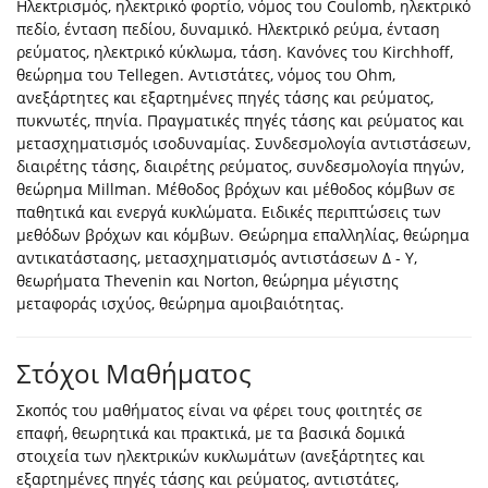
Ηλεκτρισμός, ηλεκτρικό φορτίο, νόμος του Coulomb, ηλεκτρικό
πεδίο, ένταση πεδίου, δυναμικό. Ηλεκτρικό ρεύμα, ένταση
ρεύματος, ηλεκτρικό κύκλωμα, τάση. Κανόνες του Kirchhoff,
θεώρημα του Tellegen. Αντιστάτες, νόμος του Ohm,
ανεξάρτητες και εξαρτημένες πηγές τάσης και ρεύματος,
πυκνωτές, πηνία. Πραγματικές πηγές τάσης και ρεύματος και
μετασχηματισμός ισοδυναμίας. Συνδεσμολογία αντιστάσεων,
διαιρέτης τάσης, διαιρέτης ρεύματος, συνδεσμολογία πηγών,
θεώρημα Millman. Μέθοδος βρόχων και μέθοδος κόμβων σε
παθητικά και ενεργά κυκλώματα. Ειδικές περιπτώσεις των
μεθόδων βρόχων και κόμβων. Θεώρημα επαλληλίας, θεώρημα
αντικατάστασης, μετασχηματισμός αντιστάσεων Δ - Υ,
θεωρήματα Thevenin και Norton, θεώρημα μέγιστης
μεταφοράς ισχύος, θεώρημα αμοιβαιότητας.
Στόχοι Μαθήματος
Σκοπός του μαθήματος είναι να φέρει τους φοιτητές σε
επαφή, θεωρητικά και πρακτικά, με τα βασικά δομικά
στοιχεία των ηλεκτρικών κυκλωμάτων (ανεξάρτητες και
εξαρτημένες πηγές τάσης και ρεύματος, αντιστάτες,