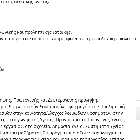
ι της ατομικής υγείας.
ωνικής και προληπτικής ιατρικής.
των παραγόντων οι οποίοι διαμορφώνουν τη νοσολογική εικόνα το
ών.
ληψης. Πρωτογενής και Δευτερογενής πρόληψη.
γηση διαγνωστικών δοκιμασιών, εφαρμογή στην Προληπτική
λασιών στην κοινότητα.Έλεγχος λοιμωδών νοσημάτων στην
χές Προαγωγής της Υγείας. Προγράμματα Προαγωγής Υγείας.
 εργασίας, στο σχολείο. Δημόσια Υγεία. Συστήματα Υγείας
πλαίσιο του μαθήματος θα πραγματοποιηθούν παραδέιγματα
ιων), προαγωγής υγείας και υγιεινής της εργασίας. Επίσης