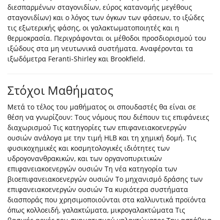
διεσπαρμένων σταγονιδίων, εύρος κατανομής μεγέθους
σταγονιδίων) και ο λόγος των όγκων των φάσεων, το ιξώδες
τις εξωτερικής φάσης, οι γαλακτωματοποιητές και η
θερμοκρασία. Περιγράφονται οι μέθοδοι προσδιορισμού του
ιξώδους στα μη νευτωνικά συστήματα. Αναφέρονται τα
ιξωδόμετρα Feranti-Shirley και Brookfield.
Στόχοι Μαθήματος
Μετά το τέλος του μαθήματος οι σπουδαστές θα είναι σε
θέση να γνωρίζουν: Tους νόμους που διέπουν τις επιφάνειες
διαχωρισμού Τις κατηγορίες των επιφανειακοενεργών
ουσιών ανάλογα με την τιμή HLB και τη χημική δομή. Τις
φυσικοχημικές και κοσμητολογικές ιδιότητες των
υδρογονανθρακικών, και των οργανοπυριτικών
επιφανειακοενεργών ουσιών Τη νέα κατηγορία των
βιοεπιφανειακοενεργών ουσιών Το μηχανισμό δράσης των
επιφανειακοενεργών ουσιών Τα κυριότερα συστήματα
διασποράς που χρησιμοποιούνται στα καλλυντικά προϊόντα
όπως κολλοειδή, γαλακτώματα, μικρογαλακτώματα Τις