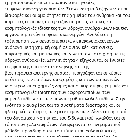
χρησιμοποιούνται οι παραπάνω κατηγορίες
επιφανειακοενεργών ουσιών. Στην ενότητα 3 εξηγούνται οι
διαφορές και οι ομοιότητες της χημείας του άνθρακα και του
πυριτίου, οι οποίες συσχετίζονται με τις χημικές και
κοσμητολογικές ιδιότητες των υδρογοναναθρακικών και των
οργανοπυριτικών επιφανειακοενεργών. Αναλύεται η
ταξινόμηση των οργανοπυριτικών επιφανειακοενεργών
ανάλογα με τη χημική δομή σε ανιονικές, κατιονικές,
αμφοτερικές και μη ιονικές και γίνεται αντιστοίχιση με τις
υδρογονανθρακικές. Στην ενότητα 4 εξηγούνται οι έννοιες
της φυσικής επιφανειακοενεργής και της
βιοεπιφανειακοενεργής ουσίας. Περιγράφονται οι κύριες
ιδιότητες των εστέρων σακχαρόζης και των σαπωνινών.
Αναφέρονται οι χημικές δομές και οι κυριότερες χημικές και
κοσμητολογικές ιδιότητες των ζοφορολιπιδίων, των
ραμνολιπιδίων και των μαννο-ερυθριτολυλολιπιδίων. Στην
ενότητα 5 αναφέρονται τα συστήματα διασποράς και οι
ηλεκτρικές ιδιότητες των μεσεπιφανειών. Δίνονται ορισμοί
του δυναμικού Νernst και του ζ-δυναμικού. Αναλύονται οι
τύποι των γαλακτωμάτων. Αναφέρονται οι πειραματικοί
μέθοδοι προσδιορισμού του τύπου του γαλακτώματος.