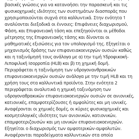
βασικές γνώσεις για να κατανοήσει την παρασκευή και τις
φυσικοχημικές ιδιότητες των συστημάτων διασποράς που
χρησιμοποιούνται συχνά στα καλλυντικά. Στην ενότητα 1
αναλύονται διεξοδικά οι έννοιες: Eπιφάνειες διαχωρισμού,
Φάση, και Επιφανειακή τάση και επεξηγούνται οι μέθοδοι
μέτρησης της Επιφανειακής τάσης και δίνονται οι
μαθηματικές εξισώσεις για τον υπολογισμό της. Εξηγείται ο
μηχανισμός δράσης των επιφανειακοενεργών ουσιών καθώς
και η ταξινόμησή τους ανάλογα με α) την τιμή Υδροφικοκή-
Λιποφιλική Ισορροπία (HLB) και β) τη χημική δομή.
Περιγράφεται η ταξινόμηση των υδρογονανθρακικών
επιφανειακοενεργών ουσιών ανάλογα με την τιμή HLB και τη
χρήση τους στα καλλυντικά προϊόντα. Στην ενότητα 2
περιγράφεται αναλυτικά η χημική ταξινόμηση των
υδρογοναθρακικών επιφανειακοενεργών ουσιών σε ανιονικές,
κατιονικές, επαμφοτερίζουσες ή αμφολύτες και μη ιονικές.
Αναφέρονται οι χημικές δομές, οι κύριες φυσικοχημικές και
κοσμητολογικές ιδιότητες των ανιονικών, κατιονικών,
επαμφοτεριζουσών και μη ιονικών επιφανειακοενεργών.
Εξηγείται ο διαχωρισμός των αμφοτερικών-αμφολυτών.
Αναφέρονται παραδείγματα καλλυντικών στα οποία