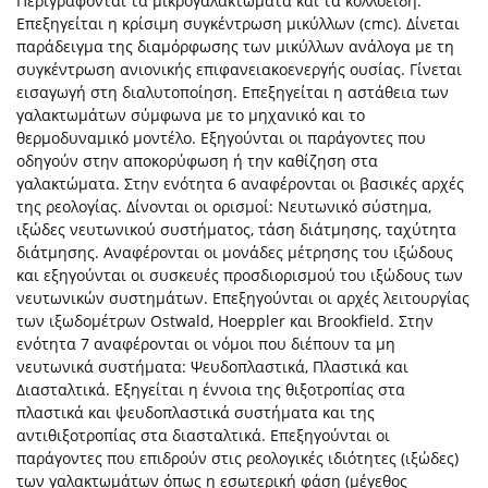
Περιγράφονται τα μικρογαλακτώματα και τα κολλοειδή.
Επεξηγείται η κρίσιμη συγκέντρωση μικύλλων (cmc). Δίνεται
παράδειγμα της διαμόρφωσης των μικύλλων ανάλογα με τη
συγκέντρωση ανιονικής επιφανειακοενεργής ουσίας. Γίνεται
εισαγωγή στη διαλυτοποίηση. Επεξηγείται η αστάθεια των
γαλακτωμάτων σύμφωνα με το μηχανικό και το
θερμοδυναμικό μοντέλο. Εξηγούνται οι παράγοντες που
οδηγούν στην αποκορύφωση ή την καθίζηση στα
γαλακτώματα. Στην ενότητα 6 αναφέρονται οι βασικές αρχές
της ρεολογίας. Δίνονται οι ορισμοί: Nευτωνικό σύστημα,
ιξώδες νευτωνικού συστήματος, τάση διάτμησης, ταχύτητα
διάτμησης. Αναφέρονται οι μονάδες μέτρησης του ιξώδους
και εξηγούνται οι συσκευές προσδιορισμού του ιξώδους των
νευτωνικών συστημάτων. Επεξηγούνται οι αρχές λειτουργίας
των ιξωδομέτρων Ostwald, Hoeppler και Brookfield. Στην
ενότητα 7 αναφέρονται οι νόμοι που διέπουν τα μη
νευτωνικά συστήματα: Ψευδοπλαστικά, Πλαστικά και
Διασταλτικά. Εξηγείται η έννοια της θιξοτροπίας στα
πλαστικά και ψευδοπλαστικά συστήματα και της
αντιθιξοτροπίας στα διασταλτικά. Επεξηγούνται οι
παράγοντες που επιδρούν στις ρεολογικές ιδιότητες (ιξώδες)
των γαλακτωμάτων όπως η εσωτερική φάση (μέγεθος