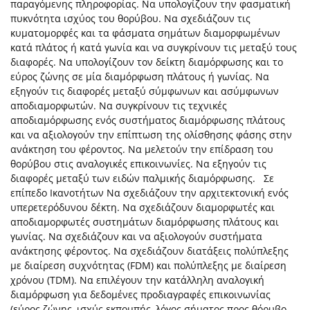
παραγόμενης πληροφορίας. Να υπολογίζουν την φασματική
πυκνότητα ισχύος του θορύβου. Να σχεδιάζουν τις
κυματομορφές και τα φάσματα σημάτων διαμορφωμένων
κατά πλάτος ή κατά γωνία και να συγκρίνουν τις μεταξύ τους
διαφορές. Να υπολογίζουν τον δείκτη διαμόρφωσης και το
εύρος ζώνης σε μία διαμόρφωση πλάτους ή γωνίας. Να
εξηγούν τις διαφορές μεταξύ σύμφωνων και ασύμφωνων
αποδιαμορφωτών. Να συγκρίνουν τις τεχνικές
αποδιαμόρφωσης ενός συστήματος διαμόρφωσης πλάτους
και να αξιολογούν την επίπτωση της ολίσθησης φάσης στην
ανάκτηση του φέροντος. Να μελετούν την επίδραση του
θορύβου στις αναλογικές επικοινωνίες. Να εξηγούν τις
διαφορές μεταξύ των ειδών παλμικής διαμόρφωσης. Σε
επίπεδο Ικανοτήτων Να σχεδιάζουν την αρχιτεκτονική ενός
υπερετερόδυνου δέκτη. Να σχεδιάζουν διαμορφωτές και
αποδιαμορφωτές συστημάτων διαμόρφωσης πλάτους και
γωνίας. Να σχεδιάζουν και να αξιολογούν συστήματα
ανάκτησης φέροντος. Να σχεδιάζουν διατάξεις πολύπλεξης
με διαίρεση συχνότητας (FDM) και πολύπλεξης με διαίρεση
χρόνου (TDM). Να επιλέγουν την κατάλληλη αναλογική
διαμόρφωση για δεδομένες προδιαγραφές επικοινωνίας
(εύρος ζώνης, ισχύς εκπομπής, λόγος σήματος προς θόρυβο,