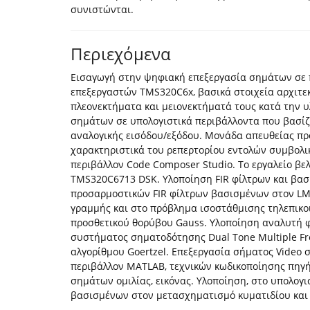
συνιστώνται.
Περιεχόμενα
Εισαγωγή στην ψηφιακή επεξεργασία σημάτων σε π
επεξεργαστών TMS320C6x, βασικά στοιχεία αρχιτεκ
πλεονεκτήματα και μειονεκτήματά τους κατά την 
σημάτων σε υπολογιστικά περιβάλλοντα που βασί
αναλογικής εισόδου/εξόδου. Μονάδα απευθείας π
χαρακτηριστικά του ρεπερτορίου εντολών συμβολι
περιβάλλον Code Composer Studio. Το εργαλείο βε
TMS320C6713 DSK. Υλοποίηση FIR φίλτρων και βα
προσαρμοστικών FIR φίλτρων βασισμένων στον LM
γραμμής και στο πρόβλημα ισοστάθμισης τηλεπικο
προσθετικού θορύβου Gauss. Υλοποίηση αναλυτή 
συστήματος σηματοδότησης Dual Τone Μultiple Fr
αλγορίθμου Goertzel. Επεξεργασία σήματος Video σ
περιβάλλον MATLAB, τεχνικών κωδικοποίησης πηγ
σημάτων ομιλίας, εικόνας. Υλοποίηση, στο υπολογ
βασισμένων στον μετασχηματισμό κυματιδίου και