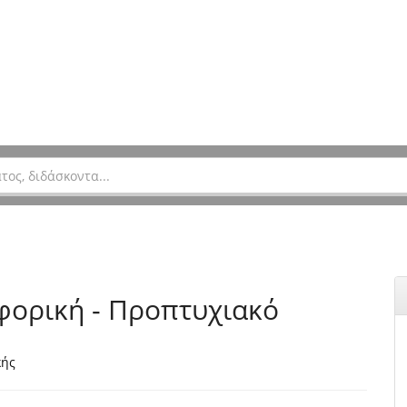
φορική - Προπτυχιακό
κής