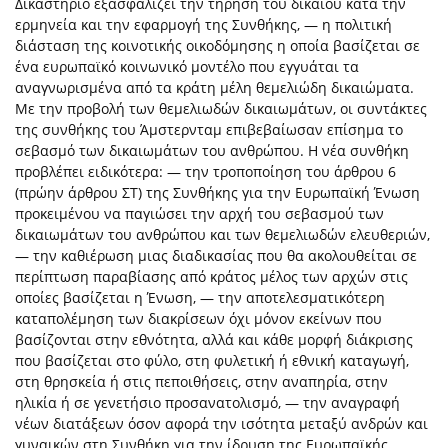
Δικαστήριο εξασφαλίζει την τήρηση του δικαίου κατά την
ερμηνεία και την εφαρμογή της Συνθήκης, — η πολιτική
διάσταση της κοινοτικής οικοδόμησης η οποία βασίζεται σε
ένα ευρωπαϊκό κοινωνικό μοντέλο που εγγυάται τα
αναγνωρισμένα από τα κράτη μέλη θεμελιώδη δικαιώματα.
Με την προβολή των θεμελιωδών δικαιωμάτων, οι συντάκτες
της συνθήκης του Άμστερνταμ επιβεβαίωσαν επίσημα το
σεβασμό των δικαιωμάτων του ανθρώπου. Η νέα συνθήκη
προβλέπει ειδικότερα: — την τροποποίηση του άρθρου 6
(πρώην άρθρου ΣΤ) της Συνθήκης για την Ευρωπαϊκή Ένωση
προκειμένου να παγιώσει την αρχή του σεβασμού των
δικαιωμάτων του ανθρώπου και των θεμελιωδών ελευθεριών,
— την καθιέρωση μιας διαδικασίας που θα ακολουθείται σε
περίπτωση παραβίασης από κράτος μέλος των αρχών στις
οποίες βασίζεται η Ένωση, — την αποτελεσματικότερη
καταπολέμηση των διακρίσεων όχι μόνον εκείνων που
βασίζονται στην εθνότητα, αλλά και κάθε μορφή διάκρισης
που βασίζεται στο φύλο, στη φυλετική ή εθνική καταγωγή,
στη θρησκεία ή στις πεποιθήσεις, στην αναπηρία, στην
ηλικία ή σε γενετήσιο προσανατολισμό, — την αναγραφή
νέων διατάξεων όσον αφορά την ισότητα μεταξύ ανδρών και
γυναικών στη Συνθήκη για την ίδρυση της Ευρωπαϊκής