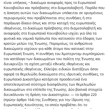
είναι υπήκοος, • δικαίωμα αναφοράς προς το Ευρωπαϊκό
Κοινοβούλιο και πρόσβασης στο διαμεσολαβητή. Παρόλο που
η άσκηση αυτών των δικαιωμάτων υπόκειται σε ορισμένους
περιορισμούς που προβλέπονται στις συνθήκες ή στο
παράγωγο δίκαιο όπως και στην κατοχή της ευρωπαϊκής
ιθαγένειας, το δικαίωμα πρόσβασης στο διαμεσολαβητή και
αναφοράς στο Ευρωπαϊκό Κοινοβούλιο ισχύει για όλα τα
φυσικά και νομικά πρόσωπα που κατοικούν στο έδαφος των
κρατών μελών της Ένωσης. Παρομοίως, τα ανθρώπινα
δικαιώματα ισχύουν για κάθε άτομο που κατοικεί στην
Ευρωπαϊκή Ένωση. Η συνθήκη του Άμστερνταμ συμπληρώνει
τον κατάλογο των δικαιωμάτων του πολίτη της Ένωσης και
διευκρινίζει τη σχέση μεταξύ εθνικής ιθαγένειας και
ευρωπαϊκής ιθαγένειας. Ελλείψει ειδικών διατάξεων όσον
αφορά τα θεμελιώδη δικαιώματα στις ιδρυτικές συνθήκες, το
Ευρωπαϊκό Δικαστήριο κατάρτισε προοδευτικά ένα
αποτελεσματικό σύστημα διασφάλισης των θεμελιωδών
δικαιωμάτων στο επίπεδο της Ένωσης. Δύο βασικά στοιχεία
διευκόλυναν τη δράση του Δικαστηρίου: — το άρθρο 220
(πρώην άρθρο 164) της Συνθήκης για την ίδρυση της
Ευρωπαϊκής Κοινότητας, το οποίο προβλέπει ότι το