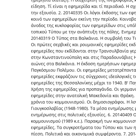
είδηση. Τί είναι η εφημερίδα και τί περιοδικό. Η σ
την εξουσία. 2. 20140335 Οι λόγοι έκδοσης των ε
κοινό των εφημερίδων εκείνη την περίοδο. Κοινοβ
άνοδος της κυκλοφορίας των εφημερίδων στις υπόλ
τοπικού Τύπου με την ανάπτυξη της πόλης. Ενημερω
20140319 Ο Τύπος στα Βαλκάνια. Η συμβολή του Τ
Οι πρώτες σερβικές και ρουμανικές εφημερίδες εκ
εφημερίδες που εκδίδονται στην Τρανσυλβανία γε
στην Κωνσταντινούπολη και στις Παραδουνάβιες Ηγ
αιώνες στα Βαλκάνια. Η έκδοση ημερήσιων εφημερί
Παγκόσμιου Πολέμου. Οι εφημερίδες μετατρέπονται
εφημερίδες εκφράζουν τις σύγχρονες ιδεολογικές τ
εφημερίδες της Θεσσαλονίκης μέχρι το 1940. Β' Π
Χρήση της εφημερίδας για προπαγάνδα. Oι γερμανό
εφημερίδες στην ανατολική Μακεδονία και Θράκη.
χρόνια του κομμουνισμού. Οι δημοσιογράφοι. Η λο
Γιουγκοσλαβίας (1948-1980). Τα μέσα ενημέρωσης 
ενημέρωσης στις πολιτικές εξουσίες. 6. 20140409
κομμουνισμού (1989 κ.ε.). Παρακμή των κομμουνιστι
εφημερίδες. Τα συγκροτήματα του Τύπου και των 
πίεση. Πολιτικά και οικονομικά συμφέροντα. 7. 20