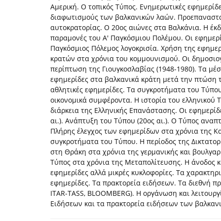
Αμερική. Ο τοπικός Τύπος. Ενημερωτικές εφημερίδε
διαφωτισμούς των βαλκανικών λαών. Προεπαναστατ
αυτοκρατορίας. Ο 20ος αιώνες στα Βαλκάνια. Η έκ
παραμονές του Α' Παγκόσμιου Πολέμου. Οι εφημερί
Παγκόσμιος Πόλεμος λογοκρισία. Χρήση της εφημε
κρατών στα χρόνια του κομμουνισμού. Οι δημοσιογ
περίπτωση της Γιουγκοσλαβίας (1948-1980). Τα μέ
εφημερίδες στα βαλκανικά κράτη μετά την πτώση του
αθλητικές εφημερίδες. Τα συγκροτήματα του Τύπου
οικονομικά συμφέροντα. Η ιστορία του ελληνικού 
διάρκεια της Ελληνικής Επανάστασης. Οι εφημερίδ
αι.). Ανάπτυξη του Τύπου (20ος αι.). Ο Τύπος ανα
Πλήρης έλεγχος των εφημερίδων στα χρόνια της Κ
συγκροτήματα του Τύπου. Η περίοδος της Δικτατορ
στη Θράκη στα χρόνια της γερμανικής και βουλγαρ
Τύπος στα χρόνια της Μεταπολίτευσης. Η άνοδος 
εφημερίδες αλλά μικρές κυκλοφορίες. Τα χαρακτηρι
εφημερίδες. Τα πρακτορεία ειδήσεων. Τα διεθνή π
ITAR-TASS, BLOOMBERG). H οργάνωση και λειτουργ
Ειδήσεων και τα πρακτορεία ειδήσεων των βαλκαν