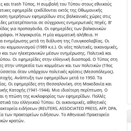
ς και trash Τύπος. Η συμβολή του Τύπου στους εθνικούς
ικες εφημερίδε ςεκδίδονται εκτός της Οθωμανικής
δοση ημερήσιων εφημερίδων στις βαλκανικές χώρες στις
δες μετατρέπονται σε σύγχρονες ενημερωτικές πηγές. Β'
ρίδας για προπαγάνδα. Οι εφημερίδες των βαλκανικών
ράφοι. Η λογοκρισία. Η μία κομματική αλήθεια. Η
σα ενημέρωσης μετά τη διάλυση της Γιουγκοσλαβίας. Οι
 κομμουνισμού (1989 κ.ε.). Οι νέες πολιτικές, οικονομικές,
 και των ηλεκτρονικών μέσων ενημέρωσης. Πολιτικά και
Τύπου. Οι εφημερίδες στην ελληνική διασπορά. Ο Τύπος στη
ες στην υπηρεσία των κομμάτων και των πολιτικών (19ος
πτύσσεται όταν υπάρχουν πολιτικές κρίσεις (Μεσοπόλεμος).
ατοχής. Ανάπτυξη των εφημερίδων μετά το 1950. Τα
ίας. Οι εφημερίδες στη Θεσσαλονίκη, στη Μακεδονία και
ικής Κατοχής (1941-1944). Μια ιδιαίτερη περίπτωση. Ο
και η πτώση της κυκλοφορίας των εφημερίδων. Πολλές
στικά του ελληνικού Τύπου. Οι οικονομικές, αθλητικές
ρακτορεία ειδήσεων (REUTERS, ASSOCIATED PRESS, AFP, DPA,
ία των πρακτορείων ειδήσεων. Το Αθηναικό Πρακτορείο
ικών κρατών.