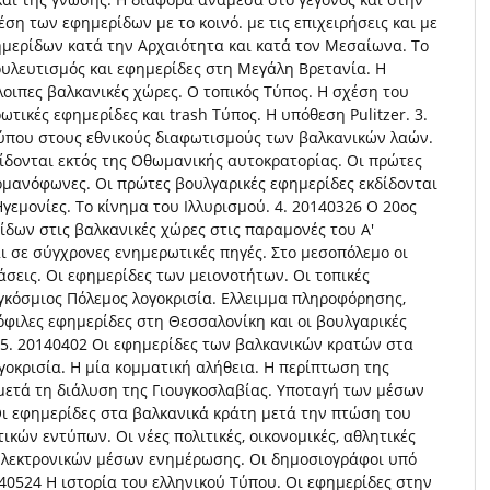
χέση των εφημερίδων με το κοινό. με τις επιχειρήσεις και με
φημερίδων κατά την Αρχαιότητα και κατά τον Μεσαίωνα. Το
ουλευτισμός και εφημερίδες στη Μεγάλη Βρετανία. Η
οιπες βαλκανικές χώρες. Ο τοπικός Τύπος. Η σχέση του
τικές εφημερίδες και trash Τύπος. Η υπόθεση Pulitzer. 3.
ύπου στους εθνικούς διαφωτισμούς των βαλκανικών λαών.
δίδονται εκτός της Οθωμανικής αυτοκρατορίας. Οι πρώτες
ρμανόφωνες. Οι πρώτες βουλγαρικές εφημερίδες εκδίδονται
εμονίες. Το κίνημα του Ιλλυρισμού. 4. 20140326 Ο 20ος
δων στις βαλκανικές χώρες στις παραμονές του Α'
 σε σύγχρονες ενημερωτικές πηγές. Στο μεσοπόλεμο οι
άσεις. Οι εφημερίδες των μειονοτήτων. Οι τοπικές
αγκόσμιος Πόλεμος λογοκρισία. Ελλειμμα πληροφόρησης,
φιλες εφημερίδες στη Θεσσαλονίκη και οι βουλγαρικές
 5. 20140402 Οι εφημερίδες των βαλκανικών κρατών στα
γοκρισία. Η μία κομματική αλήθεια. Η περίπτωση της
μετά τη διάλυση της Γιουγκοσλαβίας. Υποταγή των μέσων
 Οι εφημερίδες στα βαλκανικά κράτη μετά την πτώση του
κών εντύπων. Οι νέες πολιτικές, οικονομικές, αθλητικές
ηλεκτρονικών μέσων ενημέρωσης. Οι δημοσιογράφοι υπό
140524 Η ιστορία του ελληνικού Τύπου. Οι εφημερίδες στην