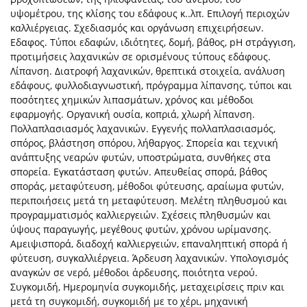
υψομέτρου, της κλίσης του εδάφους κ..λπ. Επιλογή περιοχών
καλλιέργειας. Σχεδιασμός και οργάνωση επιχειρήσεων.
Eδαφος. Τύποι εδαφών, ιδιότητες, δομή, βάθος, pΗ στράγγιση,
προτιμήσεις λαχανικών σε ορισμένους τύπους εδάφους.
Λίπανση. Διατροφή λαχανικών, θρεπτικά στοιχεία, ανάλυση
εδάφους, φυλλοδιαγνωστική, πρόγραμμα λίπανσης, τύποι και
ποσότητες χημικών λιπασμάτων, χρόνος και μέθοδοι
εφαρμογής. Οργανική ουσία, κοπριά, χλωρή λίπανση.
Πολλαπλασιασμός λαχανικών. Eγγενής πολλαπλασιασμός,
σπόρος, βλάστηση σπόρου, λήθαργος. Σπορεία και τεχνική
ανάπτυξης νεαρών φυτών, υποστρώματα, συνθήκες στα
σπορεία. Eγκατάσταση φυτών. Απευθείας σπορά, βάθος
σποράς, μεταφύτευση, μέθοδοι φύτευσης, αραίωμα φυτών,
περιποιήσεις μετά τη μεταφύτευση. Μελέτη πληθυσμού και
προγραμματισμός καλλιεργειών. Σχέσεις πληθυσμών και
ύψους παραγωγής, μεγέθους φυτών, χρόνου ωρίμανσης.
Αμειψισπορά, διαδοχή καλλιεργειών, επαναληπτική σπορά ή
φύτευση, συγκαλλιέργεια. Άρδευση λαχανικών. Υπολογισμός
αναγκών σε νερό, μέθοδοι άρδευσης, ποιότητα νερού.
Συγκομιδή, Ημερομηνία συγκομιδής, μεταχειρίσεις πριν και
μετά τη συγκομιδή, συγκομιδή με το χέρι, μηχανική