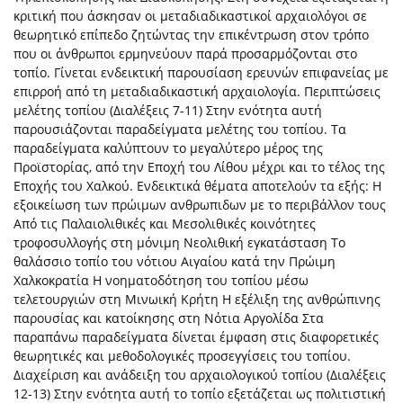
κριτική που άσκησαν οι μεταδιαδικαστικοί αρχαιολόγοι σε
θεωρητικό επίπεδο ζητώντας την επικέντρωση στον τρόπο
που οι άνθρωποι ερμηνεύουν παρά προσαρμόζονται στο
τοπίο. Γίνεται ενδεικτική παρουσίαση ερευνών επιφανείας με
επιρροή από τη μεταδιαδικαστική αρχαιολογία. Περιπτώσεις
μελέτης τοπίου (Διαλέξεις 7-11) Στην ενότητα αυτή
παρουσιάζονται παραδείγματα μελέτης του τοπίου. Τα
παραδείγματα καλύπτουν το μεγαλύτερο μέρος της
Προϊστορίας, από την Εποχή του Λίθου μέχρι και το τέλος της
Εποχής του Χαλκού. Ενδεικτικά θέματα αποτελούν τα εξής: Η
εξοικείωση των πρώιμων ανθρωπιδων με το περιβάλλον τους
Από τις Παλαιολιθικές και Μεσολιθικές κοινότητες
τροφοσυλλογής στη μόνιμη Νεολιθική εγκατάσταση Το
θαλάσσιο τοπίο του νότιου Αιγαίου κατά την Πρώιμη
Χαλκοκρατία Η νοηματοδότηση του τοπίου μέσω
τελετουργιών στη Μινωική Κρήτη Η εξέλιξη της ανθρώπινης
παρουσίας και κατοίκησης στη Νότια Αργολίδα Στα
παραπάνω παραδείγματα δίνεται έμφαση στις διαφορετικές
θεωρητικές και μεθοδολογικές προσεγγίσεις του τοπίου.
Διαχείριση και ανάδειξη του αρχαιολογικού τοπίου (Διαλέξεις
12-13) Στην ενότητα αυτή το τοπίο εξετάζεται ως πολιτιστική