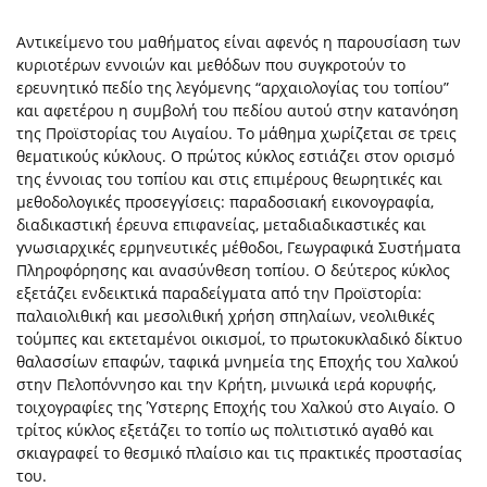
Aντικείμενο του μαθήματος είναι αφενός η παρουσίαση των
κυριοτέρων εννοιών και μεθόδων που συγκροτούν το
ερευνητικό πεδίο της λεγόμενης “αρχαιολογίας του τοπίου”
και αφετέρου η συμβολή του πεδίου αυτού στην κατανόηση
της Προϊστορίας του Αιγαίου. Το μάθημα χωρίζεται σε τρεις
θεματικούς κύκλους. Ο πρώτος κύκλος εστιάζει στον ορισμό
της έννοιας του τοπίου και στις επιμέρους θεωρητικές και
μεθοδολογικές προσεγγίσεις: παραδοσιακή εικονογραφία,
διαδικαστική έρευνα επιφανείας, μεταδιαδικαστικές και
γνωσιαρχικές ερμηνευτικές μέθοδοι, Γεωγραφικά Συστήματα
Πληροφόρησης και ανασύνθεση τοπίου. Ο δεύτερος κύκλος
εξετάζει ενδεικτικά παραδείγματα από την Προϊστορία:
παλαιολιθική και μεσολιθική χρήση σπηλαίων, νεολιθικές
τούμπες και εκτεταμένοι οικισμοί, το πρωτοκυκλαδικό δίκτυο
θαλασσίων επαφών, ταφικά μνημεία της Εποχής του Χαλκού
στην Πελοπόννησο και την Κρήτη, μινωικά ιερά κορυφής,
τοιχογραφίες της Ύστερης Εποχής του Χαλκού στο Αιγαίο. Ο
τρίτος κύκλος εξετάζει το τοπίο ως πολιτιστικό αγαθό και
σκιαγραφεί το θεσμικό πλαίσιο και τις πρακτικές προστασίας
του.