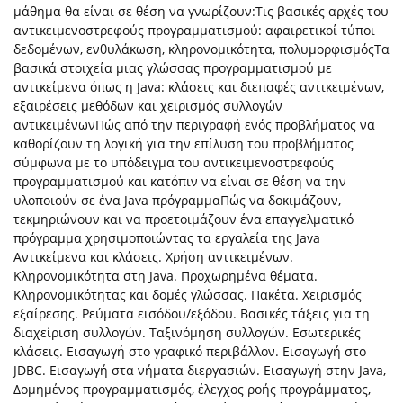
μάθημα θα είναι σε θέση να γνωρίζουν:Τις βασικές αρχές του
αντικειμενοστρεφούς προγραμματισμού: αφαιρετικοί τύποι
δεδομένων, ενθυλάκωση, κληρονομικότητα, πολυμορφισμόςΤα
βασικά στοιχεία μιας γλώσσας προγραμματισμού με
αντικείμενα όπως η Java: κλάσεις και διεπαφές αντικειμένων,
εξαιρέσεις μεθόδων και χειρισμός συλλογών
αντικειμένωνΠώς από την περιγραφή ενός προβλήματος να
καθορίζουν τη λογική για την επίλυση του προβλήματος
σύμφωνα με το υπόδειγμα του αντικειμενοστρεφούς
προγραμματισμού και κατόπιν να είναι σε θέση να την
υλοποιούν σε ένα Java πρόγραμμαΠώς να δοκιμάζουν,
τεκμηριώνουν και να προετοιμάζουν ένα επαγγελματικό
πρόγραμμα χρησιμοποιώντας τα εργαλεία της Java
Αντικείμενα και κλάσεις. Χρήση αντικειμένων.
Κληρονομικότητα στη Java. Προχωρημένα θέματα.
Κληρονομικότητας και δομές γλώσσας. Πακέτα. Χειρισμός
εξαίρεσης. Ρεύματα εισόδου/εξόδου. Βασικές τάξεις για τη
διαχείριση συλλογών. Ταξινόμηση συλλογών. Εσωτερικές
κλάσεις. Εισαγωγή στο γραφικό περιβάλλον. Εισαγωγή στο
JDBC. Εισαγωγή στα νήματα διεργασιών. Εισαγωγή στην Java,
Δομημένος προγραμματισμός, έλεγχος ροής προγράμματος,