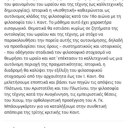
του φαινομένου του ωραίου και της τέχνης (ως καλλιτεχνικής
δημιουργίας). Ιστορικά η «Αισθητική» καθιερώνεται ως
αυτόνομος κλάδος της φιλοσοφίας κατά τον 18ο αιώνα με τη
φιλοσοφία του Ι. Καντ. Το μάθημα αυτό έχει χαρακτήρα
εισαγωγικό. Θεματικά θα εστιάσει κυρίως σε ζητήματα της
οντολογίας του ωραίου και της τέχνης, με στόχο να
παρακολουθήσει την πορεία αυτής της αυτονόμησης, δηλαδή
να προσδιορίσει τους όρους – συστηματικούς και ιστορικούς
- που οδήγησαν σταδιακά τον φιλοσοφικό στοχασμό να
θεωρήσει το ωραίο και κατ΄επέκτασιν το καλλιτεχνικό ως μια
αυτόνομη περιοχή της πραγματικότητας. Ιστορικά, η
διαδρομή θα καλύψει την εξέλιξη του φιλοσοφικού
στοχασμού από την αρχαιότητα έως τον Ι. Καντ. Θα
μελετήσουμε εποπτικά και βάσει των πηγών τις απόψεις του
Πλάτωνα, του Αριστοτέλη και του Πλωτίνου, την φιλοσοφία
της τέχνης κατά την Αναγέννηση, τις εμπειριστικές θέσεις
του Χιουμ, την ορθολογιστική προσέγγιση του Α. Γκ.
Μπάουμγκάρτεν για να καταλήξουμε στην συνθετική
απόπειρα της τρίτης κριτικής του Καντ.