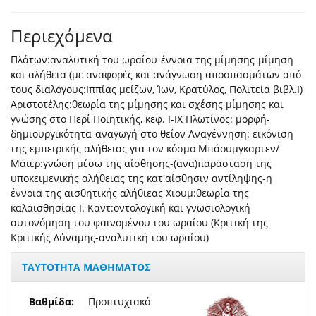
Περιεχόμενα
Πλάτων:αναλυτική του ωραίου-έννοια της μίμησης-μίμηση
και αλήθεια (με αναφορές και ανάγνωση αποσπασμάτων από
τους διαλόγους:Ιππίας μείζων, Ίων, Κρατύλος, Πολιτεία βιβλ.Ι)
Αριστοτέλης:θεωρία της μίμησης και σχέσης μίμησης και
γνώσης στο Περί Ποιητικής, κεφ. Ι-ΙΧ Πλωτίνος: μορφή-
δημιουργικότητα-αναγωγή στο θείον Αναγέννηση: εικόνιση
της εμπειρικής αλήθειας για τον κόσμο Μπάουμγκαρτεν/
Μάιερ:γνώση μέσω της αίσθησης-(ανα)παράσταση της
υποκειμενικής αλήθειας της κατ'αίσθησιν αντίληψης-η
έννοια της αισθητικής αλήθιεας Χιουμ:θεωρία της
καλαισθησίας Ι. Καντ:οντολογική και γνωσιολογική
αυτονόμηση του φαινομένου του ωραίου (Κριτική της
Κριτικής Δύναμης-αναλυτική του ωραίου)
ΤΑΥΤΟΤΗΤΑ ΜΑΘΗΜΑΤΟΣ
Βαθμίδα:
Προπτυχιακό