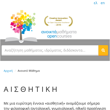
ελ
en
Αρχική
Ανοικτό Μάθημα
Α Ι Σ Θ Η Τ Ι Κ Η
Με μια ευρύτερη έννοια «αισθητική» ονομάζουμε σήμερα
την φιλοσοφική (οντολογική, γνωσιολογική, ηθική) προσέγγιση