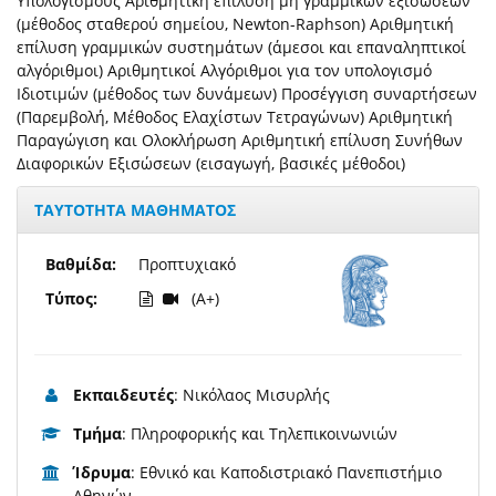
Υπολογισμούς Αριθμητική επίλυση μη γραμμικών εξισώσεων
(μέθοδος σταθερού σημείου, Newton-Raphson) Αριθμητική
επίλυση γραμμικών συστημάτων (άμεσοι και επαναληπτικοί
αλγόριθμοι) Αριθμητικοί Αλγόριθμοι για τον υπολογισμό
Ιδιοτιμών (μέθοδος των δυνάμεων) Προσέγγιση συναρτήσεων
(Παρεμβολή, Μέθοδος Ελαχίστων Τετραγώνων) Αριθμητική
Παραγώγιση και Ολοκλήρωση Αριθμητική επίλυση Συνήθων
Διαφορικών Εξισώσεων (εισαγωγή, βασικές μέθοδοι)
ΤΑΥΤΟΤΗΤΑ ΜΑΘΗΜΑΤΟΣ
Βαθμίδα:
Προπτυχιακό
Τύπος:
(A+)
Εκπαιδευτές
: Νικόλαος Μισυρλής
Τμήμα
: Πληροφορικής και Τηλεπικοινωνιών
Ίδρυμα
: Εθνικό και Καποδιστριακό Πανεπιστήμιο
Αθηνών