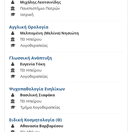
Μιχάλης Λεοτσινίδης
Πανεπιστήμιο Πατρών
Ιατρική
Αγγλική Ορολογία
Μελπομένη (Μελίνα) Νησιώτη
ΤΕΙ Ηπείρου
Λογοθεραπείας
Γλωσσική Ανάπτυξη
Ευγενία Τόκη
ΤΕΙ Ηπείρου
Λογοθεραπείας
Ψυχοπαθολογία Ενηλίκων
Βασιλική Σιαφάκα
ΤΕΙ Ηπείρου
Τμήμα Λογοθεραπείας
Ειδική Κοσμητολογία (Θ)
Αθανασία Βαρβαρέσου