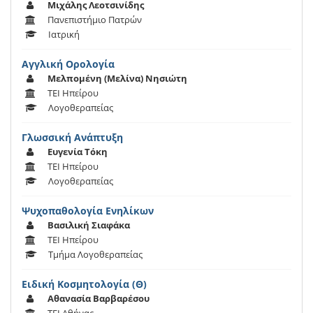
Μιχάλης Λεοτσινίδης
Πανεπιστήμιο Πατρών
Ιατρική
Αγγλική Ορολογία
Μελπομένη (Μελίνα) Νησιώτη
ΤΕΙ Ηπείρου
Λογοθεραπείας
Γλωσσική Ανάπτυξη
Ευγενία Τόκη
ΤΕΙ Ηπείρου
Λογοθεραπείας
Ψυχοπαθολογία Ενηλίκων
Βασιλική Σιαφάκα
ΤΕΙ Ηπείρου
Τμήμα Λογοθεραπείας
Ειδική Κοσμητολογία (Θ)
Αθανασία Βαρβαρέσου