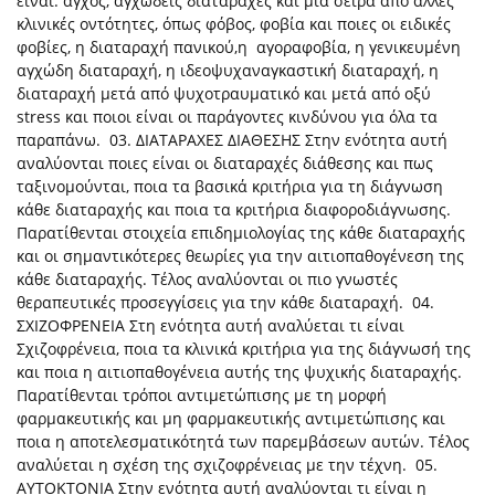
είναι: άγχος, αγχώδεις διαταραχές και μια σειρά από άλλες
κλινικές οντότητες, όπως φόβος, φοβία και ποιες οι ειδικές
φοβίες, η διαταραχή πανικού,η αγοραφοβία, η γενικευμένη
αγχώδη διαταραχή, η ιδεοψυχαναγκαστική διαταραχή, η
διαταραχή μετά από ψυχοτραυματικό και μετά από οξύ
stress και ποιοι είναι οι παράγοντες κινδύνου για όλα τα
παραπάνω. 03. ΔΙΑΤΑΡΑΧΕΣ ΔΙΑΘΕΣΗΣ Στην ενότητα αυτή
αναλύονται ποιες είναι οι διαταραχές διάθεσης και πως
ταξινομούνται, ποια τα βασικά κριτήρια για τη διάγνωση
κάθε διαταραχής και ποια τα κριτήρια διαφοροδιάγνωσης.
Παρατίθενται στοιχεία επιδημιολογίας της κάθε διαταραχής
και οι σημαντικότερες θεωρίες για την αιτιοπαθογένεση της
κάθε διαταραχής. Τέλος αναλύονται οι πιο γνωστές
θεραπευτικές προσεγγίσεις για την κάθε διαταραχή. 04.
ΣΧΙΖΟΦΡΕΝΕΙΑ Στη ενότητα αυτή αναλύεται τι είναι
Σχιζοφρένεια, ποια τα κλινικά κριτήρια για της διάγνωσή της
και ποια η αιτιοπαθογένεια αυτής της ψυχικής διαταραχής.
Παρατίθενται τρόποι αντιμετώπισης με τη μορφή
φαρμακευτικής και μη φαρμακευτικής αντιμετώπισης και
ποια η αποτελεσματικότητά των παρεμβάσεων αυτών. Τέλος
αναλύεται η σχέση της σχιζοφρένειας με την τέχνη. 05.
ΑΥΤΟΚΤΟΝΙΑ Στην ενότητα αυτή αναλύονται τι είναι η