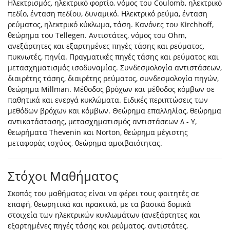
Ηλεκτρισμός, ηλεκτρικό φορτίο, νόμος του Coulomb, ηλεκτρικό
πεδίο, ένταση πεδίου, δυναμικό. Ηλεκτρικό ρεύμα, ένταση
ρεύματος, ηλεκτρικό κύκλωμα, τάση. Κανόνες του Kirchhoff,
θεώρημα του Tellegen. Αντιστάτες, νόμος του Ohm,
ανεξάρτητες και εξαρτημένες πηγές τάσης και ρεύματος,
πυκνωτές, πηνία. Πραγματικές πηγές τάσης και ρεύματος και
μετασχηματισμός ισοδυναμίας. Συνδεσμολογία αντιστάσεων,
διαιρέτης τάσης, διαιρέτης ρεύματος, συνδεσμολογία πηγών,
θεώρημα Millman. Μέθοδος βρόχων και μέθοδος κόμβων σε
παθητικά και ενεργά κυκλώματα. Ειδικές περιπτώσεις των
μεθόδων βρόχων και κόμβων. Θεώρημα επαλληλίας, θεώρημα
αντικατάστασης, μετασχηματισμός αντιστάσεων Δ - Υ,
θεωρήματα Thevenin και Norton, θεώρημα μέγιστης
μεταφοράς ισχύος, θεώρημα αμοιβαιότητας.
Στόχοι Μαθήματος
Σκοπός του μαθήματος είναι να φέρει τους φοιτητές σε
επαφή, θεωρητικά και πρακτικά, με τα βασικά δομικά
στοιχεία των ηλεκτρικών κυκλωμάτων (ανεξάρτητες και
εξαρτημένες πηγές τάσης και ρεύματος, αντιστάτες,