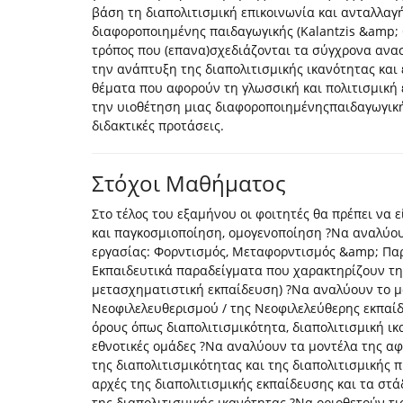
βάση τη διαπολιτισμική επικοινωνία και ανταλλαγή
διαφοροποιημένης παιδαγωγικής (Kalantzis &amp; 
τρόπος που (επανα)σχεδιάζονται τα σύγχρονα ανα
την ανάπτυξη της διαπολιτισμικής ικανότητας και
θέματα που αφορούν τη γλωσσική και πολιτισμική 
την υιοθέτηση μιας διαφοροποιημένηςπαιδαγωγικής
διδακτικές προτάσεις.
Στόχοι Μαθήματος
Στο τέλος του εξαμήνου οι φοιτητές θα πρέπει να 
και παγκοσμιοποίηση, ομογενοποίηση ?Να αναλύου
εργασίας: Φορντισμός, Μεταφορντισμός &amp; Πα
Εκπαιδευτικά παραδείγματα που χαρακτηρίζουν τη σ
μετασχηματιστική εκπαίδευση) ?Να αναλύουν το μο
Νεοφιλελευθερισμού / της Νεοφιλελεύθερης εκπαί
όρους όπως διαπολιτισμικότητα, διαπολιτισμική ικ
εθνοτικές ομάδες ?Να αναλύουν τα μοντέλα της α
της διαπολιτισμικότητας και της διαπολιτισμικής
αρχές της διαπολιτισμικής εκπαίδευσης και τα στά
της διαπολιτισμικής ικανότητας ?Να οριοθετούν τις