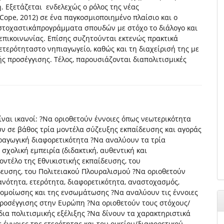
. Εξετάζεται ενδελεχώς ο ρόλος της νέας
Cope, 2012) σε ένα παγκοσμιοποιημένο πλαίσιο και ο
στοχαστικάπρογράμματα σπουδών με στόχο το διάλογο και
 επικοινωνίας. Επίσης συζητούνται εκτενώς πρακτικά
ετερότηταστο νηπιαγωγείο, καθώς και τη διαχείρισή της με
 προσέγγισης. Τέλος, παρουσιάζονται διαπολιτισμικές
είναι ικανοί: ?Να οριοθετούν έννοιες όπως νεωτερικότητα
ν σε βάθος τρία μοντέλα σύζευξης εκπαίδευσης και αγοράς
ραγωγική διαφορετικότητα ?Να αναλύουν τα τρία
χολική εμπειρία (διδακτική, αυθεντική και
ντέλο της Εθνικιστικής εκπαίδευσης, του
δευσης, του Πολιτειακού Πλουραλισμού ?Να οριοθετούν
ανότητα, ετερότητα, διαφορετικότητα, αναστοχασμός,
φομοίωσης και της ενσωμάτωσης ?Να αναλύουν τις έννοιες
 προσέγγισης στην Ευρώπη ?Να οριοθετούν τους στόχους/
δια πολιτισμικής εξέλιξης ?Να δίνουν τα χαρακτηριστικά
 έννοιες της ετερότητας και του οικείου/διαφορετικού