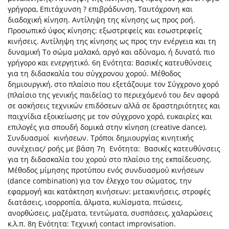
γρήγορα, Επιτάχυνση ? επιβράδυνση, Ταυτόχρονη και
διαδοχική κίνηση. Αντίληψη της κίνησης ως προς ροή.
Προσωπικό ύφος κίνησης: εξωστρεφείς και εσωστρεφείς
κινήσεις. Αντίληψη της κίνησης ως προς την ενέργεια και τη
δυναμική Το σώμα μαλακό, αργό και αδύναμο, ή δυνατό, πιο
γρήγορο και ενεργητικό. 6η Ενότητα: Βασικές κατευθύνσεις
για τη διδασκαλία του σύγχρονου χορού. Μέθοδος
δημιουργική, στο πλαίσιο που εξετάζουμε τον Σύγχρονο χορό
(πλαίσιο της γενικής παιδείας) το περιεχόμενό του δεν αφορά
σε ασκήσεις τεχνικών επιδόσεων αλλά σε δραστηριότητες και
παιχνίδια εξοικείωσης με τον σύγχρονο χορό, ευκαιρίες και
επιλογές για σπουδή δομικά στην κίνηση (creative dance).
Συνδυασμοί κινήσεων. Τρόποι δημιουργίας κινητικής
συνέχειας/ ροής με βάση 7η Ενότητα: Βασικές κατευθύνσεις
για τη διδασκαλία του χορού στο πλαίσιο της εκπαίδευσης.
Μέθοδος μίμησης προτύπου ενός συνδυασμού κινήσεων
(dance combination) για τον έλεγχο του σώματος, την
εφαρμογή και κατάκτηση κινήσεων: μετακινήσεις, στροφές
διατάσεις, ισορροπία, άλματα, κυλίσματα, πτώσεις,
ανορθώσεις, μαζέματα, τεντώματα, συσπάσεις, χαλαρώσεις
κ.λ.π. 8η Ενότητα: Τεχνική contact improvisation.