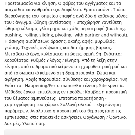
Προετοιμασία για κίνηση. Ο φόβος του αγγίγματος και τα
παιχνίδια «παγοθραύστες». Ασφάλεια. Εμπιστοσύνη. Τρόποι
διερεύνησης του σημείου επαφής ανά δύο ή καθένας μόνος
του : άγγιγμα, ώθηση (αντίσταση - υποχώρηση ?αντίθετη
ώθηση) κύλισμα, γλίστρημα και χάδι, περιστροφή (touching,
pushing, rolling, sliding, pivoting, with partner and without).
Η άσκηση αισθήσεων: όρασης, ακοής, αφής, μυρωδιάς,
γεύσης. Τεχνικές ανύψωσης και διατήρησης βάρους.
Μεταβατικό έργο, κυλίσματα, πτώσεις, ορμή. 9η Ενότητα:
Χοροθέατρο: Ρυθμός ? λόγος ? κίνηση. Από τη λέξη στην
κίνηση, από το δραματικό κείμενο στη χοροθεατρική ροή και
από το σωματικό κείμενο στη δραματουργία. Σώμα και
αφήγηση. Αρχές παρουσίας, σύνθεσης και χορογραφίας. 10η
Ενότητα: Happening/Performance/Επιτέλεση. Site specific.
Μέθοδος έργου επιτέλεσης εν προόδω: Καμβάς η προοπτική
του θέματος (εμπνεύσεις). Επιτόπια παρατήρηση -
χαρτογράφηση του χώρου. Συλλογή υλικού - εξερεύνηση
παράμερων. Αναλυτικά η προοπτική του θέματος (από τις
εμπνεύσεις στις πρακτικές ασκήσεις). Οργάνωση ? Όρντινο.
Δοκιμές. Υλοποίηση.