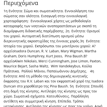
Περιεχόμενα
1η Ενότητα: Σώμα και σωματικότητα. Εννοιολόγηση του
σώματος σαν ολότητα. Εισαγωγή στην εννοιολογική
χαρτογράφηση: Εννοιολογικοί χάρτες ως μεθοδολογία
καταγραφής των νοητικών αναπαραστάσεων με σκοπό τη
διαμόρφωση διδακτικής παρέμβασης. 2η Ενότητα: Ορισμοί
του χορού. Αυτοματική διατύπωση ορισμού μέσω
διερευνητικής ακροστιχίδας της έννοιας χορός.3η Ενότητα:
Ιστορία του χορού. Εκπρόσωποι του μοντέρνου χορού: Α?
αρχείοIsadora Duncan, R. V. Laban, Mary Wigman, Martha
Graham, Doris Humphrey, Kurt Jooss, Pina Baush.Β?
αρχείοAlwin Nikolais, Merci Cunningham, Jose Limon, Paxton,
Maurice Bejart, Sasha Waltz, Wim Vandekeybus, Κούλα
Πράτσικα, Ραλλού Μάνου, Παπαϊωάννου Δημήτρης. 4η
Ενότητα: Από τη μέθοδο της δημιουργικής κινητικής
έκφρασης του R.V. Laban και τον εκφραστικό χορό της Isadora
Duncan στο χοροθέατρο της Pina Baush. 5η Ενότητα: Σπουδή
στη δομή της κίνησης. Αντίληψη της κίνησης ως προς τον
χώρο. Σωματικά σχήματα. Κατευθύνσεις. Παράλληλη
αντίθετη και συμμετρική κίνηση. Επίπεδα. Τρόποι
μετακίνησης. Αντίληψη της κίνησης ως προς τον χρόνο. Αργά