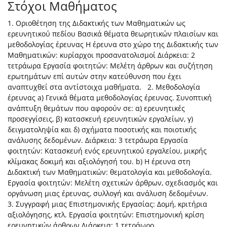
Στόχοι Μαθήματος
1. Οριοθέτηση της Διδακτικής των Μαθηματικών ως
ερευνητικού πεδίου Βασικά θέματα θεωρητικών πλαισίων και
μεθοδολογίας έρευνας Η έρευνα στο χώρο της Διδακτικής των
Μαθηματικών: κυρίαρχοι προσανατολισμοί Διάρκεια: 2
τετράωρα Εργασία φοιτητών: Μελέτη άρθρων και συζήτηση
ερωτημάτων επί αυτών στην κατεύθυνση που έχει
αναπτυχθεί στα αντίστοιχα μαθήματα. 2. Μεθοδολογία
έρευνας a) Γενικά θέματα μεθοδολογίας έρευνας. Συνοπτική
ανάπτυξη θεμάτων που αφορούν σε: α) ερευνητικές
προσεγγίσεις, β) κατασκευή ερευνητικών εργαλείων, γ)
δειγματοληψία και δ) σχήματα ποσοτικής και ποιοτικής
ανάλυσης δεδομένων. Διάρκεια: 3 τετράωρα Εργασία
φοιτητών: Κατασκευή ενός ερευνητικού εργαλείου, μικρής
κλίμακας δοκιμή και αξιολόγησή του. b) Η έρευνα στη
Διδακτική των Μαθηματικών: θεματολογία και μεθοδολογία.
Εργασία φοιτητών: Μελέτη σχετικών άρθρων, σχεδιασμός και
οργάνωση μιας έρευνας, συλλογή και ανάλυση δεδομένων.
3. Συγγραφή μιας Επιστημονικής Εργασίας: Δομή, κριτήρια
αξιολόγησης, κτλ. Εργασία φοιτητών: Επιστημονική κρίση
ερευνητικών άρθρων Διάρκεια: 1 τετράωρο