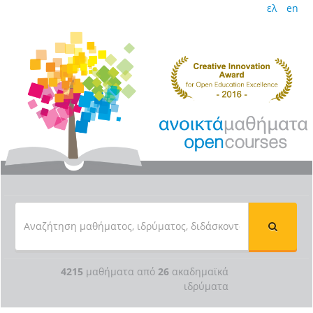
ελ
en
4215
μαθήματα από
26
ακαδημαϊκά
ιδρύματα