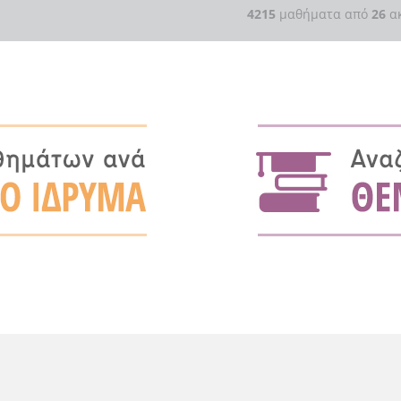
4215
μαθήματα από
26
ακ