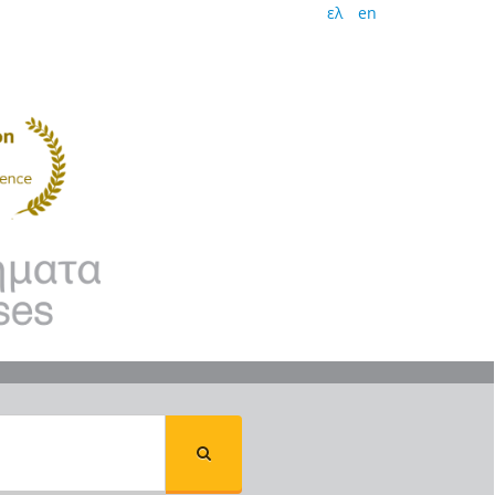
ελ
en