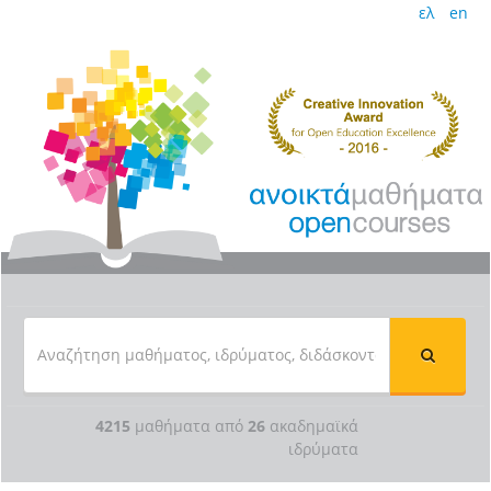
ελ
en
4215
μαθήματα από
26
ακαδημαϊκά
ιδρύματα