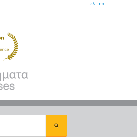
ελ
en