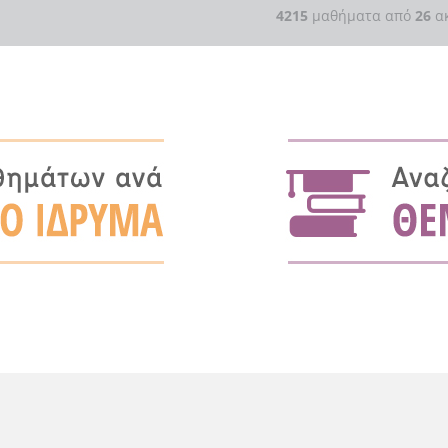
4215
μαθήματα από
26
ακ