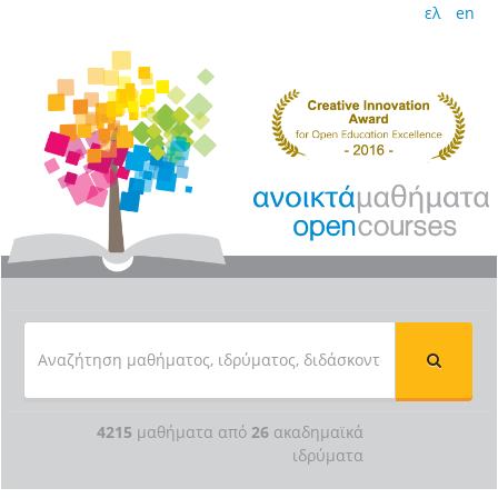
ελ
en
4215
μαθήματα από
26
ακαδημαϊκά
ιδρύματα