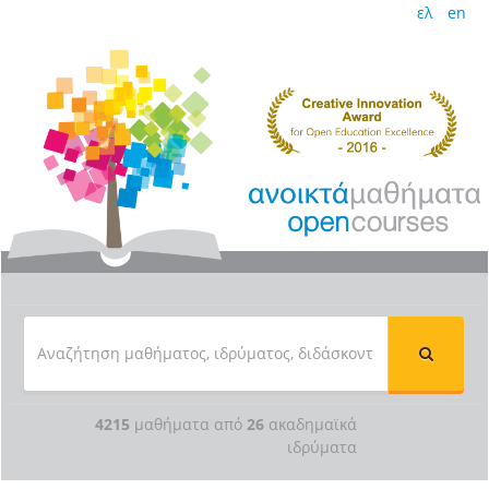
ελ
en
4215
μαθήματα από
26
ακαδημαϊκά
ιδρύματα