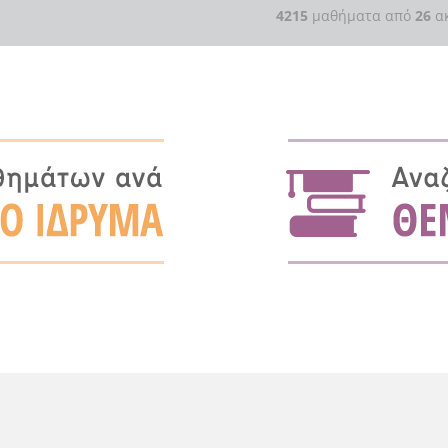
4215
μαθήματα από
26
ακ