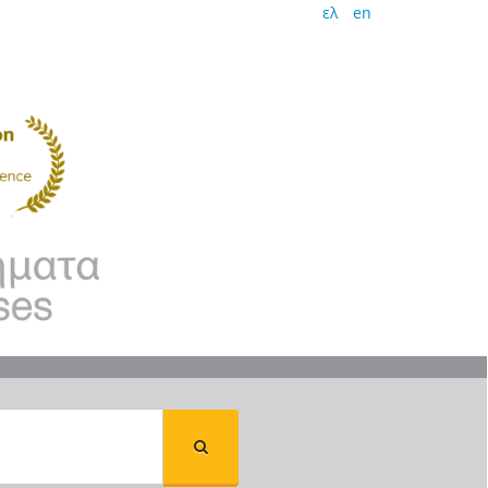
ελ
en