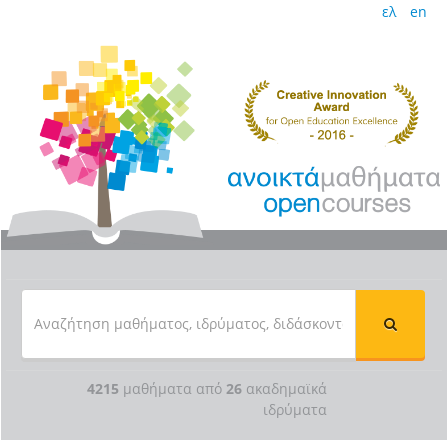
ελ
en
4215
μαθήματα από
26
ακαδημαϊκά
ιδρύματα