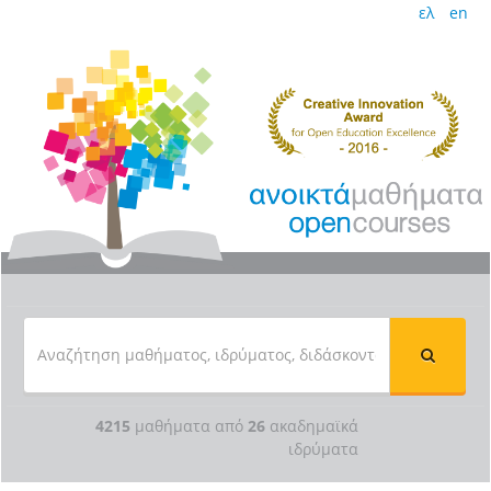
ελ
en
4215
μαθήματα από
26
ακαδημαϊκά
ιδρύματα