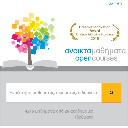
ελ
en
4215
μαθήματα από
26
ακαδημαϊκά
ιδρύματα