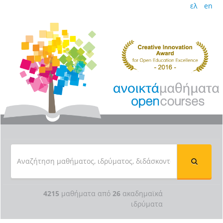
ελ
en
4215
μαθήματα από
26
ακαδημαϊκά
ιδρύματα