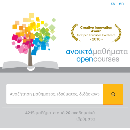
ελ
en
4215
μαθήματα από
26
ακαδημαϊκά
ιδρύματα