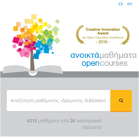
ελ
en
4215
μαθήματα από
26
ακαδημαϊκά
ιδρύματα