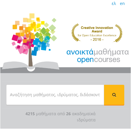
ελ
en
4215
μαθήματα από
26
ακαδημαϊκά
ιδρύματα