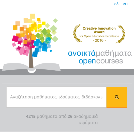
ελ
en
4215
μαθήματα από
26
ακαδημαϊκά
ιδρύματα