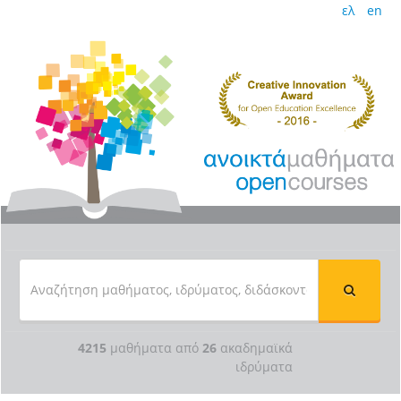
ελ
en
4215
μαθήματα από
26
ακαδημαϊκά
ιδρύματα