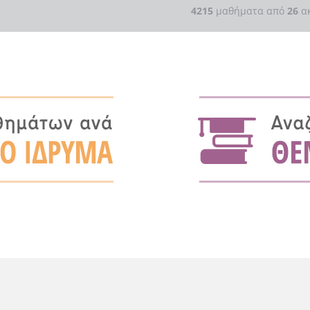
4215
μαθήματα από
26
ακ