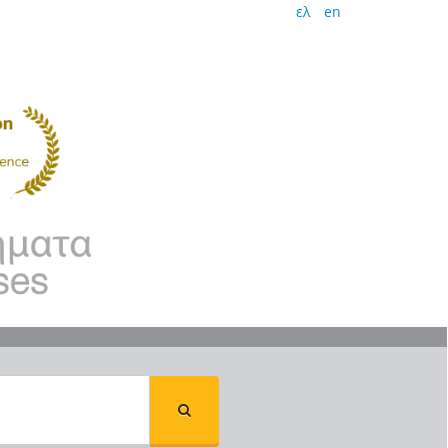
ελ
en