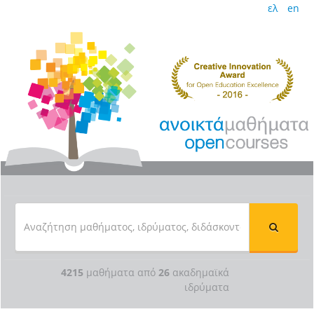
ελ
en
4215
μαθήματα από
26
ακαδημαϊκά
ιδρύματα