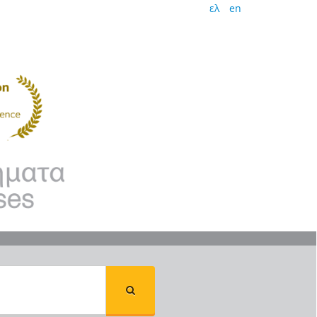
ελ
en