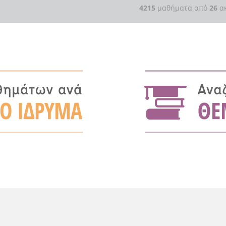
4215
μαθήματα από
26
ακ